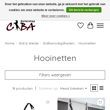
Door het gebruiken van onze website, ga je akkoord met het gebruik van
cookies om onze website te verbeteren.
Dit bericht verbergen
Bij vragen kan u ons contacteren op het nummer 011/60.67.34 of
ciba@skynet.be
Ambachtstraat 22 A, 3530 Helchteren
Meer over cookies »
Verlanglijst
Winkelwag
Home
/
Stal & Weide
/
Stalbenodigdheden
/
Hooinetten
Hooinetten
Filters weergeven
18 producten
Sorteren op
Meest bekeken