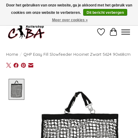
Door het gebruiken van onze website, ga je akkoord met het gebruik van
cookies om onze website te verbeteren.
Dit bericht verbergen
Bij vragen kan u ons contacteren op het nummer 011/60.67.34 of
ciba@skynet.be
Ambachtstraat 22 A, 3530 Helchteren
Meer over cookies »
Verlanglijst
Winkelwag
Home
/
QHP Easy Fill Slowfeeder Hooinet Zwart 5624 90x68cm
Product image slideshow Items