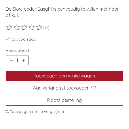
De Slowfeeder Easyfill is eenvoudig te vullen met hooi
of kuil.
(0)
De beoordeling van dit product is
0
van de 5
Op voorraad
Hoeveelheid:
Toevoegen aan winkelwagen
Aan verlanglijst toevoegen
Plaats bestelling
Toevoegen om te vergelijken