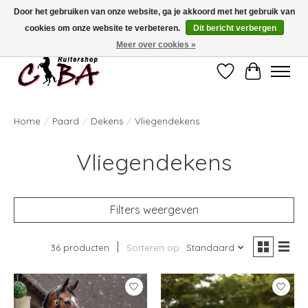
Door het gebruiken van onze website, ga je akkoord met het gebruik van
cookies om onze website te verbeteren.
Dit bericht verbergen
Bij vragen kan u ons contacteren op het nummer 011/60.67.34 of
ciba@skynet.be
Ambachtstraat 22 A, 3530 Helchteren
Meer over cookies »
Verlanglijst
Winkelwag
Home
/
Paard
/
Dekens
/
Vliegendekens
Vliegendekens
Filters weergeven
36 producten
Sorteren op
Standaard