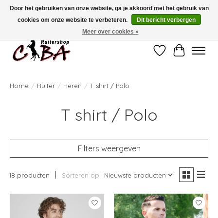
Door het gebruiken van onze website, ga je akkoord met het gebruik van
cookies om onze website te verbeteren.
Dit bericht verbergen
Bij vragen kan u ons contacteren op het nummer 011/60.67.34 of
ciba@skynet.be
Ambachtstraat 22 A, 3530 Helchteren
Meer over cookies »
Verlanglijst
Winkelwag
Home
/
Ruiter
/
Heren
/
T shirt / Polo
T shirt / Polo
Filters weergeven
18 producten
Sorteren op
Nieuwste producten