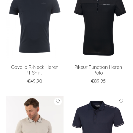
Cavallo R-Neck Heren
Pikeur Function Heren
'T Shirt
Polo
€49,90
€89,95