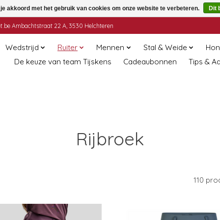
 je akkoord met het gebruik van cookies om onze website te verbeteren.
Dit 
t.be
Ambachtstraat 22 A, 3530 Helchteren
Wedstrijd
Ruiter
Mennen
Stal & Weide
Hon
De keuze van team Tijskens
Cadeaubonnen
Tips & A
Rijbroek
110 pro