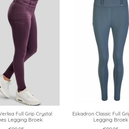
erlisa Full Grip Crystal
Eskadron Classic Full G
es Legging Broek
Legging Broek
€99,95
€99,95