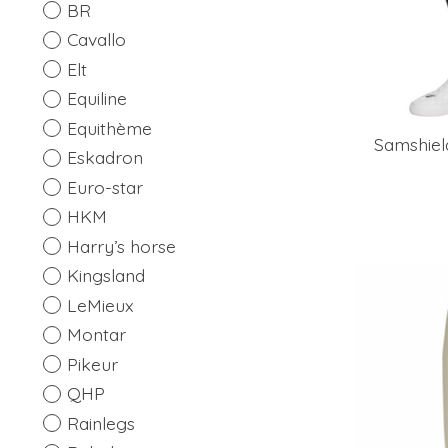
BR
Cavallo
Elt
Equiline
Equithème
Samshiel
Eskadron
Euro-star
HKM
Harry’s horse
Kingsland
LeMieux
Montar
Pikeur
QHP
Rainlegs