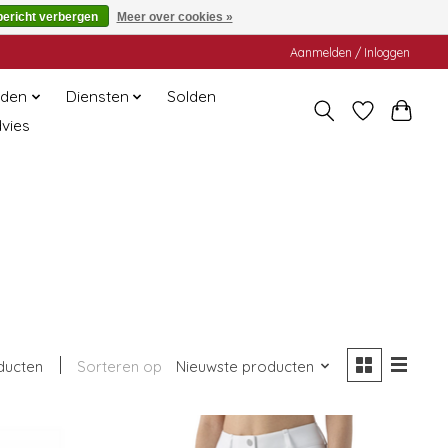
bericht verbergen
Meer over cookies »
Aanmelden / Inloggen
den
Diensten
Solden
dvies
ducten
Sorteren op
Nieuwste producten