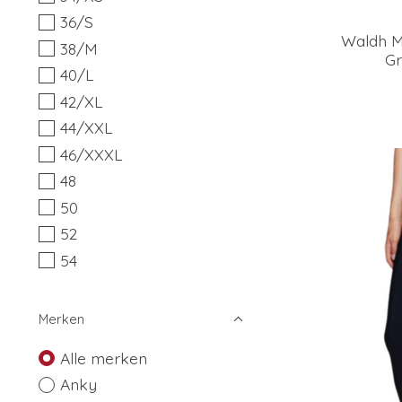
36/S
Waldh Ma
38/M
Gr
40/L
42/XL
44/XXL
46/XXXL
48
50
52
54
Merken
Alle merken
Anky