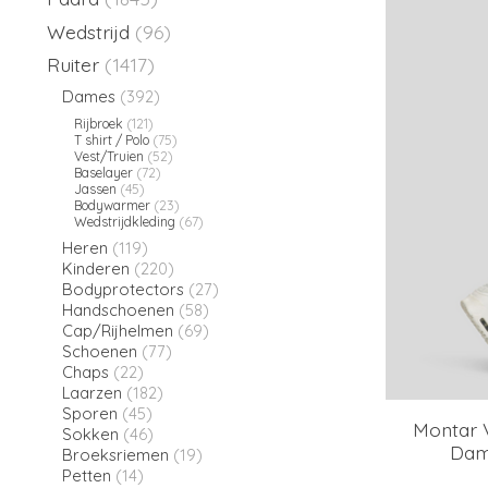
Wedstrijd
(96)
Ruiter
(1417)
Dames
(392)
Rijbroek
(121)
T shirt / Polo
(75)
Vest/Truien
(52)
Baselayer
(72)
Jassen
(45)
Bodywarmer
(23)
Wedstrijdkleding
(67)
Heren
(119)
Kinderen
(220)
Bodyprotectors
(27)
Handschoenen
(58)
Cap/Rijhelmen
(69)
Schoenen
(77)
Chaps
(22)
Laarzen
(182)
Sporen
(45)
Montar V
Sokken
(46)
Dam
Broeksriemen
(19)
Petten
(14)