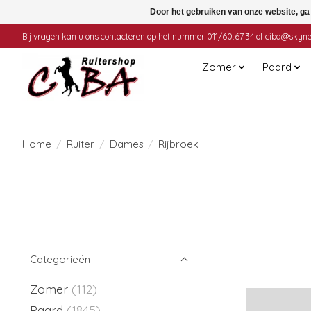
Door het gebruiken van onze website, ga
Bij vragen kan u ons contacteren op het nummer 011/60.67.34 of
ciba@skyne
Zomer
Paard
Home
/
Ruiter
/
Dames
/
Rijbroek
Categorieën
Zomer
(112)
Paard
(1845)