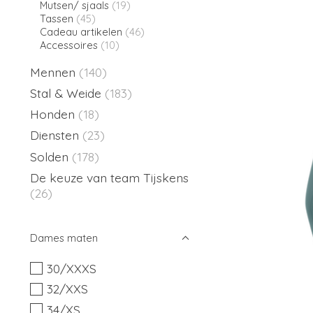
Mutsen/ sjaals
(19)
Tassen
(45)
Cadeau artikelen
(46)
Accessoires
(10)
Mennen
(140)
Stal & Weide
(183)
Honden
(18)
Diensten
(23)
Solden
(178)
De keuze van team Tijskens
(26)
Dames maten
30/XXXS
32/XXS
34/XS