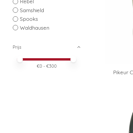
Rebel
Samshield
Spooks
Waldhausen
Prijs
Minimale prijswaarde
Price maximum value
€
0
- €
300
Pikeur C