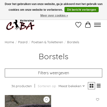
Door het gebruiken van onze website, ga je akkoord met het gebruik van
cookies om onze website te verbeteren.
Dit bericht verbergen
Bij vragen kan u ons contacteren op het nummer 011/60.67.34 of
ciba@skynet.be
Ambachtstraat 22 A, 3530 Helchteren
Meer over cookies »
Verlanglijst
Winkelwag
Home
/
Paard
/
Poetsen & Toiletteren
/
Borstels
Borstels
Filters weergeven
36 producten
Sorteren op
Meest bekeken