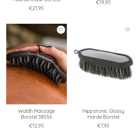
€19,95
€21,95
Waldh Massage
Hippotonic Glossy
Borstel 38556
Harde Borstel
€12,95
€7,95