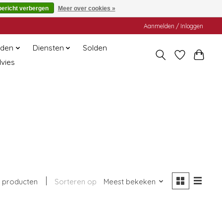
bericht verbergen
Meer over cookies »
Aanmelden / Inloggen
den
Diensten
Solden
dvies
 producten
Sorteren op
Meest bekeken