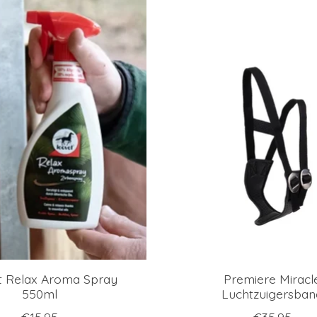
t Relax Aroma Spray
Premiere Miracl
550ml
Luchtzuigersban
€15,95
€35,95