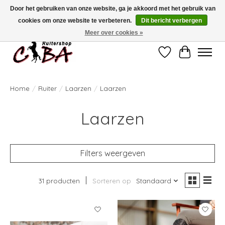
Door het gebruiken van onze website, ga je akkoord met het gebruik van
cookies om onze website te verbeteren.
Dit bericht verbergen
Bij vragen kan u ons contacteren op het nummer 011/60.67.34 of
ciba@skynet.be
Ambachtstraat 22 A, 3530 Helchteren
Meer over cookies »
Verlanglijst
Winkelwag
Home
/
Ruiter
/
Laarzen
/
Laarzen
Laarzen
Filters weergeven
31 producten
Sorteren op
Standaard