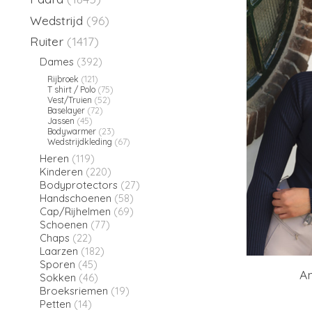
Wedstrijd
(96)
Ruiter
(1417)
Dames
(392)
Rijbroek
(121)
T shirt / Polo
(75)
Vest/Truien
(52)
Baselayer
(72)
Jassen
(45)
Bodywarmer
(23)
Wedstrijdkleding
(67)
Heren
(119)
Kinderen
(220)
Bodyprotectors
(27)
Handschoenen
(58)
Cap/Rijhelmen
(69)
Schoenen
(77)
Chaps
(22)
Laarzen
(182)
Sporen
(45)
An
Sokken
(46)
Broeksriemen
(19)
Petten
(14)