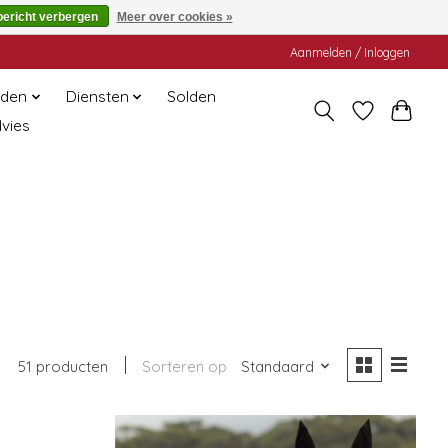
bericht verbergen
Meer over cookies »
Aanmelden / Inloggen
den
Diensten
Solden
dvies
51 producten
Sorteren op
Standaard