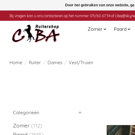
Door het gebruiken van onze website, ga
Bij vragen kan u ons contacteren op het nummer 011/60.67.34 of
ciba@skyne
Zomer
Paard
Home
/
Ruiter
/
Dames
/
Vest/Truien
Categorieën
Zomer
(112)
Paard
(1845)