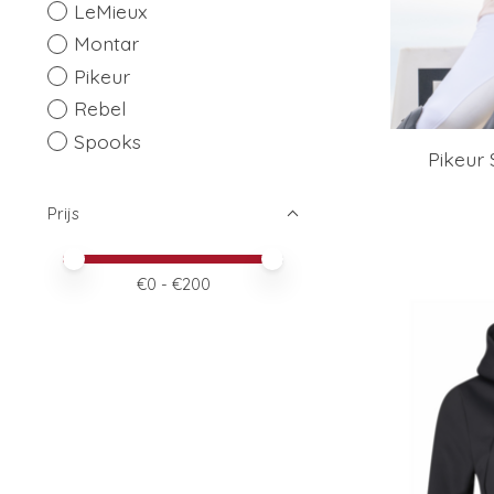
LeMieux
Montar
Pikeur
Rebel
Spooks
Pikeur
Prijs
Minimale prijswaarde
Price maximum value
€
0
- €
200