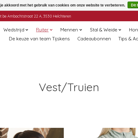
 je akkoord met het gebruik van cookies om onze website te verbeteren.
Dit 
t.be
Ambachtstraat 22 A, 3530 Helchteren
Wedstrijd
Ruiter
Mennen
Stal & Weide
Hon
De keuze van team Tijskens
Cadeaubonnen
Tips & A
Vest/Truien