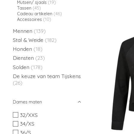
Mutsen/ sjaals
(19)
Tassen
(45)
Cadeau artikelen
(46)
Accessoires
(10)
Mennen
(139)
Stal & Weide
(182)
Honden
(18)
Diensten
(23)
Solden
(178)
De keuze van team Tijskens
(26)
Dames maten
32/XXS
34/XS
36/S