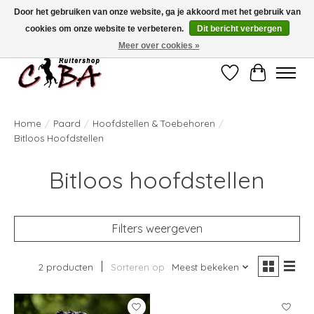
Door het gebruiken van onze website, ga je akkoord met het gebruik van
cookies om onze website te verbeteren.
Dit bericht verbergen
Bij vragen kan u ons contacteren op het nummer 011/60.67.34 of
ciba@skynet.be
Ambachtstraat 22 A, 3530 Helchteren
Meer over cookies »
Verlanglijst
Winkelwag
Home
/
Paard
/
Hoofdstellen & Toebehoren
/
Bitloos Hoofdstellen
Bitloos hoofdstellen
Filters weergeven
2 producten
Sorteren op
Meest bekeken