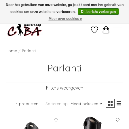
Door het gebruiken van onze website, ga je akkoord met het gebruik van
cookies om onze website te verbeteren.
Dit bericht verbergen
Bij vragen kan u ons contacteren op het nummer 011/60.67.34 of
ciba@skynet.be
Ambachtstraat 22 A, 3530 Helchteren
Meer over cookies »
Verlanglijst
Winkelwag
Home
/
Parlanti
Parlanti
Filters weergeven
4 producten
Sorteren op
Meest bekeken