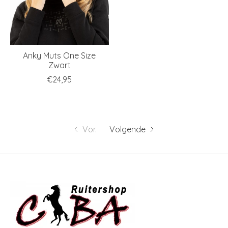
Anky Muts One Size
Zwart
€24,95
Vor.
Volgende