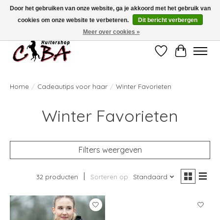
Door het gebruiken van onze website, ga je akkoord met het gebruik van
cookies om onze website te verbeteren.
Dit bericht verbergen
Bij vragen kan u ons contacteren op het nummer 011/60.67.34 of
ciba@skynet.be
Ambachtstraat 22 A, 3530 Helchteren
Meer over cookies »
Verlanglijst
Winkelwag
Home
/
Cadeautips voor haar
/
Winter Favorieten
Winter Favorieten
Filters weergeven
32 producten
Sorteren op
Standaard