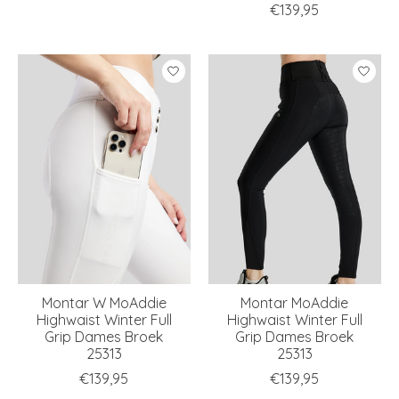
€139,95
Montar W MoAddie
Montar MoAddie
Highwaist Winter Full
Highwaist Winter Full
Grip Dames Broek
Grip Dames Broek
25313
25313
€139,95
€139,95