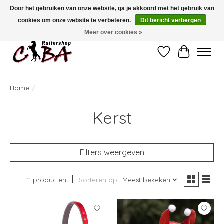
Door het gebruiken van onze website, ga je akkoord met het gebruik van
cookies om onze website te verbeteren.
Dit bericht verbergen
Bij vragen kan u ons contacteren op het nummer 011/60.67.34 of
ciba@skynet.be
Ambachtstraat 22 A, 3530 Helchteren
Meer over cookies »
Verlanglijst
Winkelwag
Home
/
Kerst
Filters weergeven
11 producten
Sorteren op
Meest bekeken