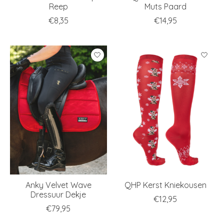
Reep
Muts Paard
€8,35
€14,95
Anky Velvet Wave
QHP Kerst Kniekousen
Dressuur Dekje
€12,95
€79,95