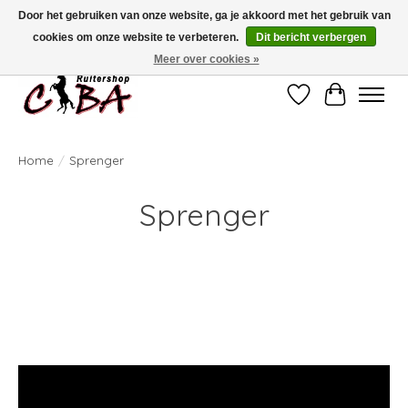
Door het gebruiken van onze website, ga je akkoord met het gebruik van
cookies om onze website te verbeteren.
Dit bericht verbergen
Bij vragen kan u ons contacteren op het nummer 011/60.67.34 of
ciba@skynet.be
Ambachtstraat 22 A, 3530 Helchteren
Meer over cookies »
Verlanglijst
Winkelwag
Home
/
Sprenger
Sprenger