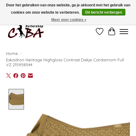
Door het gebruiken van onze website, ga je akkoord met het gebruik van
cookies om onze website te verbeteren.
Dit bericht verbergen
Bij vragen kan u ons contacteren op het nummer 011/60.67.34 of
ciba@skynet.be
Ambachtstraat 22 A, 3530 Helchteren
Meer over cookies »
Verlanglijst
Winkelwag
Home
/
Eskadron Heritage Highgloss Contrast Dekje Cardamom Full
VZ 215958544
Product image slideshow Items