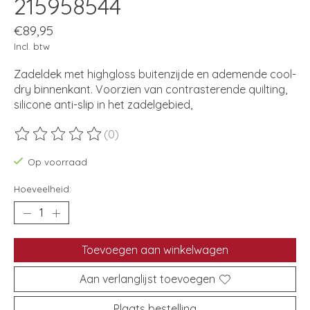
215958544
€89,95
Incl. btw
Zadeldek met highgloss buitenzijde en ademende cool-
dry binnenkant. Voorzien van contrasterende quilting,
silicone anti-slip in het zadelgebied,
(0)
De beoordeling van dit product is
0
van de 5
Op voorraad
Hoeveelheid:
Toevoegen aan winkelwagen
Aan verlanglijst toevoegen
Plaats bestelling