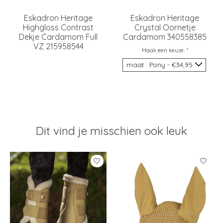
Eskadron Heritage
Eskadron Heritage
Highgloss Contrast
Crystal Oornetje
Dekje Cardamom Full
Cardamom 340558385
VZ 215958544
Maak een keuze:
*
Dit vind je misschien ook leuk
Items van productcarrousel