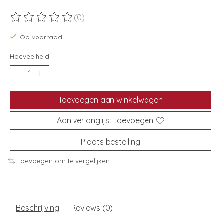
(0)
De beoordeling van dit product is
0
van de 5
Op voorraad
Hoeveelheid:
Toevoegen aan winkelwagen
Aan verlanglijst toevoegen
Plaats bestelling
Toevoegen om te vergelijken
Beschrijving
Reviews (0)