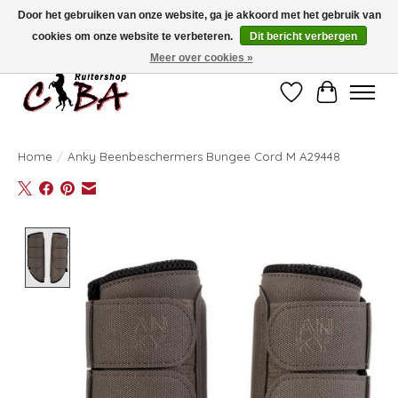
Door het gebruiken van onze website, ga je akkoord met het gebruik van
cookies om onze website te verbeteren.
Dit bericht verbergen
Bij vragen kan u ons contacteren op het nummer 011/60.67.34 of
ciba@skynet.be
Ambachtstraat 22 A, 3530 Helchteren
Meer over cookies »
Verlanglijst
Winkelwag
Home
/
Anky Beenbeschermers Bungee Cord M A29448
Product image slideshow Items