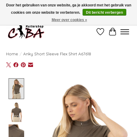
Door het gebruiken van onze website, ga je akkoord met het gebruik van
cookies om onze website te verbeteren.
Dit bericht verbergen
Bij vragen kan u ons contacteren op het nummer 011/60.67.34 of
ciba@skynet.be
Ambachtstraat 22 A, 3530 Helchteren
Meer over cookies »
Verlanglijst
Winkelwag
Home
/
Anky Short Sleeve Flex Shirt A67618
Product image slideshow Items