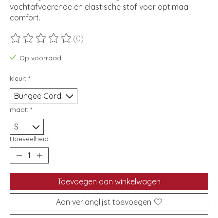
vochtafvoerende en elastische stof voor optimaal
comfort.
(0)
De beoordeling van dit product is
0
van de 5
Op voorraad
kleur:
*
maat:
*
Hoeveelheid:
Toevoegen aan winkelwagen
Aan verlanglijst toevoegen