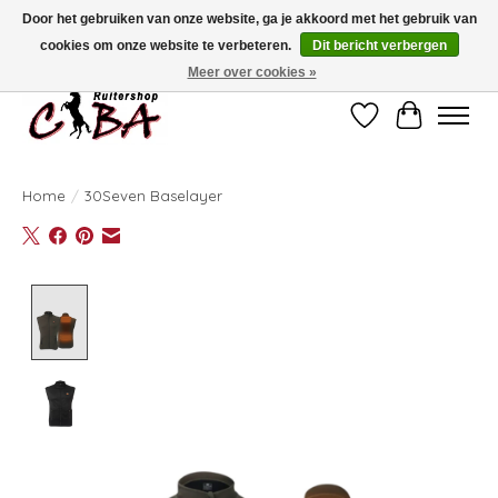
Door het gebruiken van onze website, ga je akkoord met het gebruik van
cookies om onze website te verbeteren.
Dit bericht verbergen
Bij vragen kan u ons contacteren op het nummer 011/60.67.34 of
ciba@skynet.be
Ambachtstraat 22 A, 3530 Helchteren
Meer over cookies »
Verlanglijst
Winkelwag
Home
/
30Seven Baselayer
Product image slideshow Items