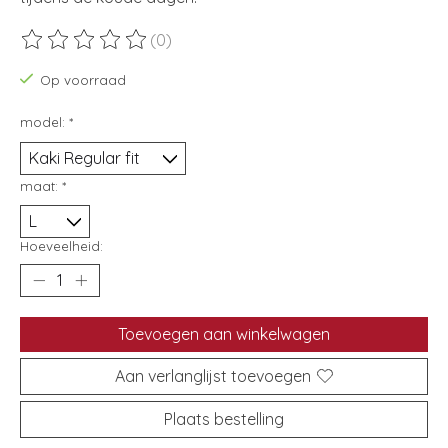
(0)
De beoordeling van dit product is
0
van de 5
Op voorraad
model:
*
maat:
*
Hoeveelheid:
Toevoegen aan winkelwagen
Aan verlanglijst toevoegen
Plaats bestelling