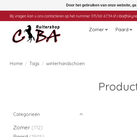
Door het gebruiken van onze website, ga
Bij vragen kan u ons contacteren op het nummer 011/60.67.34 of
ciba@skyne
Zomer
Paard
Home
/
Tags
/
winterhandschoen
Produc
Categorieën
Zomer
(112)
Paard
(1845)