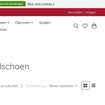
bericht verbergen
Meer over cookies »
Aanmelden / Inloggen
den
Diensten
Solden
dvies
dschoen
 producten
Sorteren op
Meest bekeken