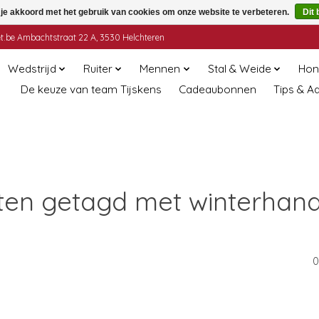
 je akkoord met het gebruik van cookies om onze website te verbeteren.
Dit 
t.be
Ambachtstraat 22 A, 3530 Helchteren
Wedstrijd
Ruiter
Mennen
Stal & Weide
Hon
De keuze van team Tijskens
Cadeaubonnen
Tips & A
ten getagd met winterhan
0