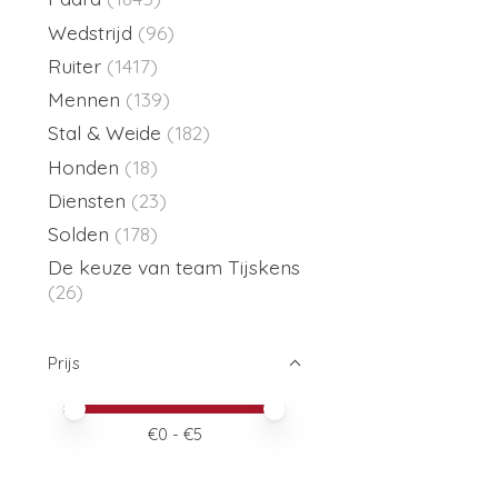
Wedstrijd
(96)
Ruiter
(1417)
Mennen
(139)
Stal & Weide
(182)
Honden
(18)
Diensten
(23)
Solden
(178)
De keuze van team Tijskens
(26)
Prijs
Minimale prijswaarde
Price maximum value
€
0
- €
5