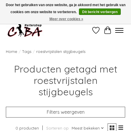
Door het gebruiken van onze website, ga je akkoord met het gebruik van
cookies om onze website te verbeteren.
Dit bericht verbergen
Bij vragen kan u ons contacteren op het nummer 011/60.67.34 of
ciba@skynet.be
Ambachtstraat 22 A, 3530 Helchteren
Meer over cookies »
Verlanglijst
Winkelwag
Home
/
Tags
/
roestvrijstalen stijgbeugels
Producten getagd met
roestvrijstalen
stijgbeugels
Filters weergeven
0 producten
Sorteren op
Meest bekeken