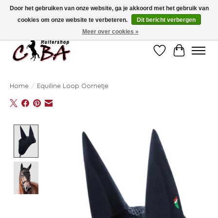
Door het gebruiken van onze website, ga je akkoord met het gebruik van
cookies om onze website te verbeteren.
Dit bericht verbergen
Bij vragen kan u ons contacteren op het nummer 011/60.67.34 of
ciba@skynet.be
Ambachtstraat 22 A, 3530 Helchteren
Meer over cookies »
Verlanglijst
Winkelwag
Home
/
Equiline Loop Oornetje
Product image slideshow Items