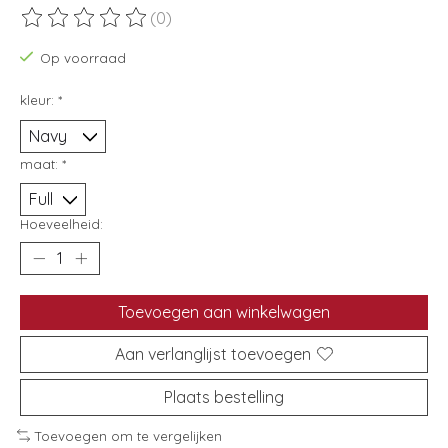
(0)
De beoordeling van dit product is
0
van de 5
Op voorraad
kleur:
*
maat:
*
Hoeveelheid:
Toevoegen aan winkelwagen
Aan verlanglijst toevoegen
Plaats bestelling
Toevoegen om te vergelijken