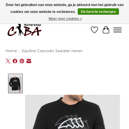
Door het gebruiken van onze website, ga je akkoord met het gebruik van
cookies om onze website te verbeteren.
Dit bericht verbergen
Bij vragen kan u ons contacteren op het nummer 011/60.67.34 of
ciba@skynet.be
Ambachtstraat 22 A, 3530 Helchteren
Meer over cookies »
Verlanglijst
Winkelwag
Home
/
Equiline Cascadic Sweater Heren
Product image slideshow Items