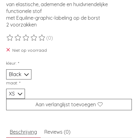
van elastische, ademende en huidvriendelijke
functionele stof
met Equiline-graphic-labeling op de borst
2 voorzakken
(0)
De beoordeling van dit product is
0
van de 5
Niet op voorraad
kleur:
*
maat:
*
Aan verlanglijst toevoegen
Beschrijving
Reviews (0)