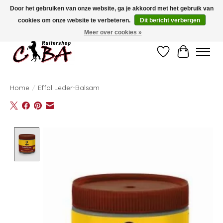
Door het gebruiken van onze website, ga je akkoord met het gebruik van
cookies om onze website te verbeteren.
Dit bericht verbergen
Bij vragen kan u ons contacteren op het nummer 011/60.67.34 of
ciba@skynet.be
Ambachtstraat 22 A, 3530 Helchteren
Meer over cookies »
Verlanglijst
Winkelwag
Home
/
Effol Leder-Balsam
Product image slideshow Items