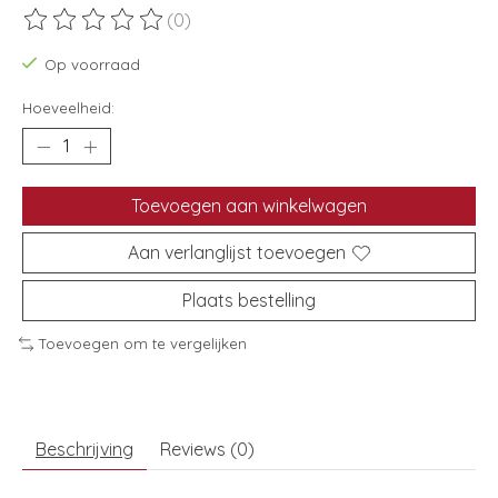
(0)
De beoordeling van dit product is
0
van de 5
Op voorraad
Hoeveelheid:
Toevoegen aan winkelwagen
Aan verlanglijst toevoegen
Plaats bestelling
Toevoegen om te vergelijken
Beschrijving
Reviews (0)