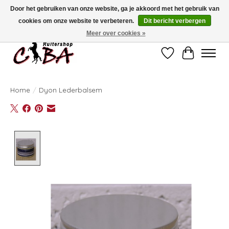
Door het gebruiken van onze website, ga je akkoord met het gebruik van
cookies om onze website te verbeteren.
Dit bericht verbergen
Bij vragen kan u ons contacteren op het nummer 011/60.67.34 of
ciba@skynet.be
Ambachtstraat 22 A, 3530 Helchteren
Meer over cookies »
Verlanglijst
Winkelwag
Home
/
Dyon Lederbalsem
Product image slideshow Items