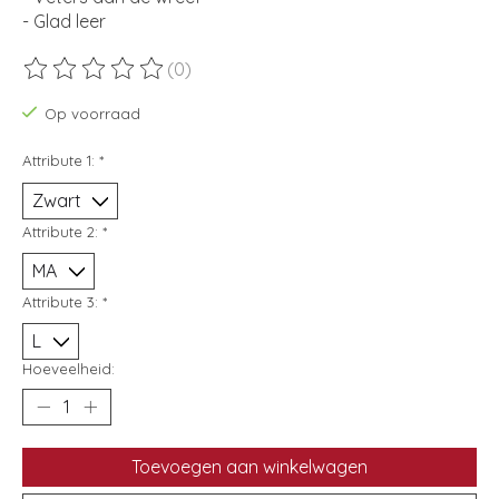
- Glad leer
(0)
De beoordeling van dit product is
0
van de 5
Op voorraad
Attribute 1:
*
Attribute 2:
*
Attribute 3:
*
Hoeveelheid:
Toevoegen aan winkelwagen