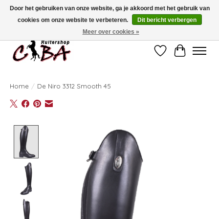
Door het gebruiken van onze website, ga je akkoord met het gebruik van
cookies om onze website te verbeteren.
Dit bericht verbergen
Bij vragen kan u ons contacteren op het nummer 011/60.67.34 of
ciba@skynet.be
Ambachtstraat 22 A, 3530 Helchteren
Meer over cookies »
Verlanglijst
Winkelwag
Home
/
De Niro 3312 Smooth 45
Product image slideshow Items