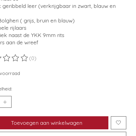
 geribbeld leer (verkrijgbaar in zwart, blauw en
olgheri ( grijs, bruin en blauw)
ele rijlaars
tiek naast de YKK 9mm rits
ers aan de wreef
(0)
ordeling van dit product is
0
van de 5
voorraad
lheid:
Toevoegen aan winkelwagen