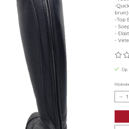
-Quick
bruin)
-Top B
- Soep
- Elas
- Vet
De beo
Op 
Hoevee