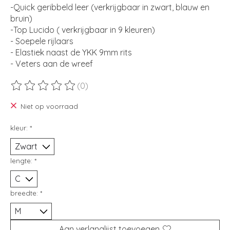
-Quick geribbeld leer (verkrijgbaar in zwart, blauw en
bruin)
-Top Lucido ( verkrijgbaar in 9 kleuren)
- Soepele rijlaars
- Elastiek naast de YKK 9mm rits
- Veters aan de wreef
(0)
De beoordeling van dit product is
0
van de 5
Niet op voorraad
kleur:
*
lengte:
*
breedte:
*
Aan verlanglijst toevoegen