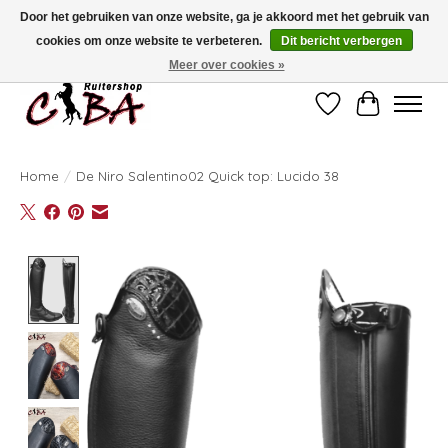
Door het gebruiken van onze website, ga je akkoord met het gebruik van
cookies om onze website te verbeteren.
Dit bericht verbergen
Bij vragen kan u ons contacteren op het nummer 011/60.67.34 of
ciba@skynet.be
Ambachtstraat 22 A, 3530 Helchteren
Meer over cookies »
Verlanglijst
Winkelwag
Home
/
De Niro Salentino02 Quick top: Lucido 38
Product image slideshow Items