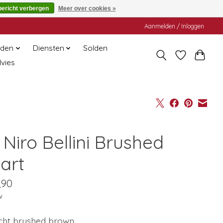
bericht verbergen
Meer over cookies »
Aanmelden / Inloggen
den
Diensten
Solden
dvies
Niro Bellini Brushed
art
,90
w
cht brushed brown