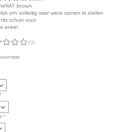
 WRAT brown
ijk om volledig naar wens samen te stellen
 rits schuin voor
le enkel
(0)
ordeling van dit product is
0
van de 5
voorraad
*
e:
*