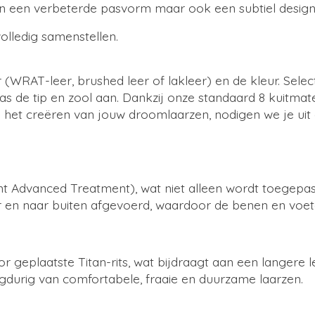
leen een verbeterde pasvorm maar ook een subtiel desig
volledig samenstellen.
r (WRAT-leer, brushed leer of lakleer) en de kleur. Selec
as de tip en zool aan. Dankzij onze standaard 8 kuitma
n het creëren van jouw droomlaarzen, nodigen we je ui
 Advanced Treatment), wat niet alleen wordt toegepast
 en naar buiten afgevoerd, waardoor de benen en voeten
oor geplaatste Titan-rits, wat bijdraagt aan een langere 
gdurig van comfortabele, fraaie en duurzame laarzen.