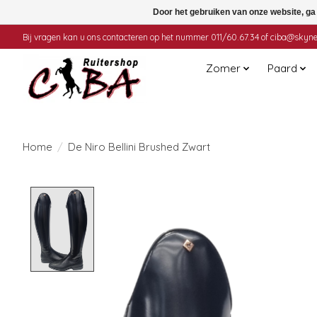
Door het gebruiken van onze website, ga
Bij vragen kan u ons contacteren op het nummer 011/60.67.34 of
ciba@skyne
Zomer
Paard
Home
/
De Niro Bellini Brushed Zwart
Product image slideshow Items