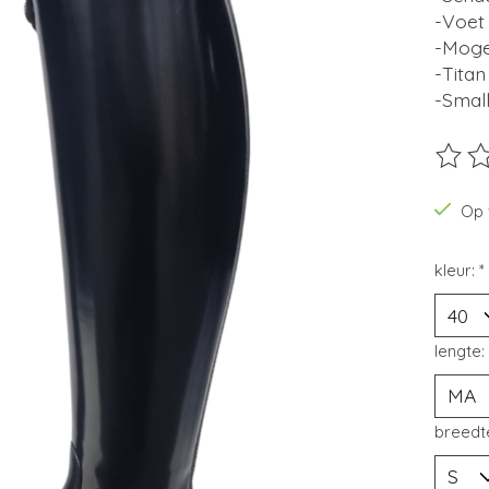
-Voet
-Mogel
-Titan
-Smal
De beo
Op 
kleur:
*
lengte:
breedt