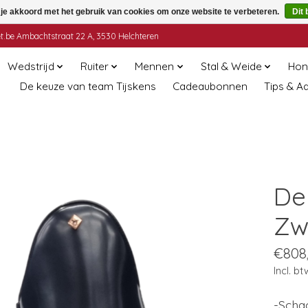
 je akkoord met het gebruik van cookies om onze website te verbeteren.
Dit 
t.be
Ambachtstraat 22 A, 3530 Helchteren
Wedstrijd
Ruiter
Mennen
Stal & Weide
Hon
De keuze van team Tijskens
Cadeaubonnen
Tips & A
De 
Zw
€808
Incl. bt
-Scha