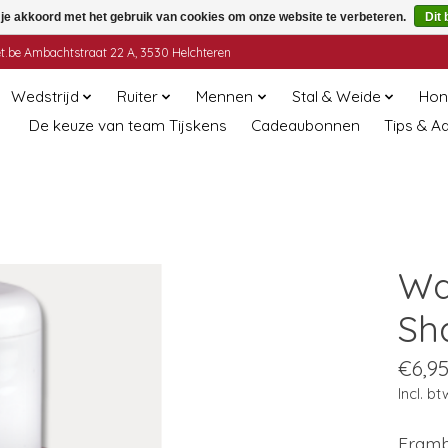
 je akkoord met het gebruik van cookies om onze website te verbeteren.
Dit 
t.be
Ambachtstraat 22 A, 3530 Helchteren
Wedstrijd
Ruiter
Mennen
Stal & Weide
Hon
De keuze van team Tijskens
Cadeaubonnen
Tips & A
Wa
Sh
€6,9
Incl. bt
Framb