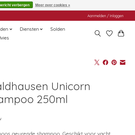
bericht verbergen
Meer over cookies »
Aanmelden / Inloggen
den
Diensten
Solden
dvies
ldhausen Unicorn
ampoo 250ml
5
w
oos geurende shampoo. Geschikt voor vacht,