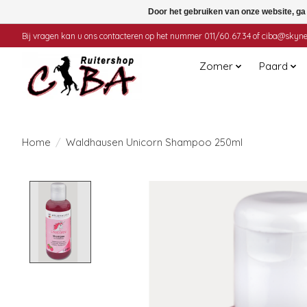
Door het gebruiken van onze website, ga
Bij vragen kan u ons contacteren op het nummer 011/60.67.34 of
ciba@skyne
Zomer
Paard
Home
/
Waldhausen Unicorn Shampoo 250ml
Product image slideshow Items