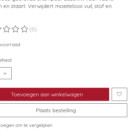
en staart. Verwijdert moeiteloos vuil, stof en
(0)
ordeling van dit product is
0
van de 5
voorraad
lheid:
Toevoegen aan winkelwagen
Plaats bestelling
oegen om te vergelijken