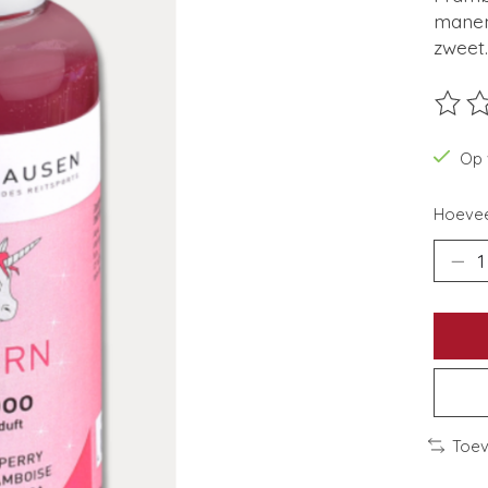
manen 
zweet.
De beo
Op 
Hoevee
Toev