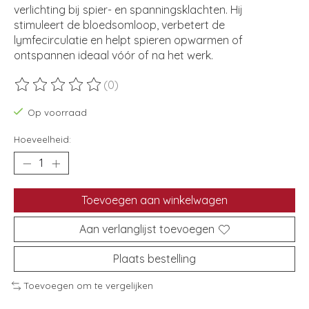
verlichting bij spier- en spanningsklachten. Hij
stimuleert de bloedsomloop, verbetert de
lymfecirculatie en helpt spieren opwarmen of
ontspannen ideaal vóór of na het werk.
(0)
De beoordeling van dit product is
0
van de 5
Op voorraad
Hoeveelheid:
Toevoegen aan winkelwagen
Aan verlanglijst toevoegen
Plaats bestelling
Toevoegen om te vergelijken