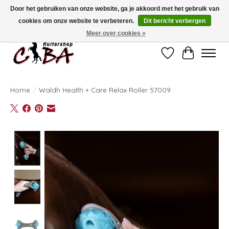
Door het gebruiken van onze website, ga je akkoord met het gebruik van
cookies om onze website te verbeteren.
Dit bericht verbergen
Bij vragen kan u ons contacteren op het nummer 011/60.67.34 of
ciba@skynet.be
Ambachtstraat 22 A, 3530 Helchteren
Meer over cookies »
Verlanglijst
Winkelwag
Home
/
Waldh Health + Care Relax Roller 57009
Product image slideshow Items