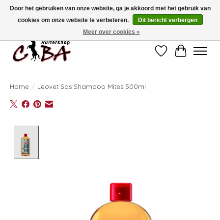
Door het gebruiken van onze website, ga je akkoord met het gebruik van
cookies om onze website te verbeteren.
Dit bericht verbergen
Bij vragen kan u ons contacteren op het nummer 011/60.67.34 of
ciba@skynet.be
Ambachtstraat 22 A, 3530 Helchteren
Meer over cookies »
Verlanglijst
Winkelwag
Home
/
Leovet Sos Shampoo Mites 500ml
Product image slideshow Items