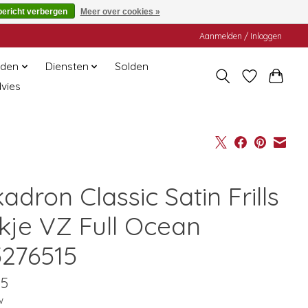
bericht verbergen
Meer over cookies »
Aanmelden / Inloggen
den
Diensten
Solden
dvies
adron Classic Satin Frills
kje VZ Full Ocean
5276515
95
w