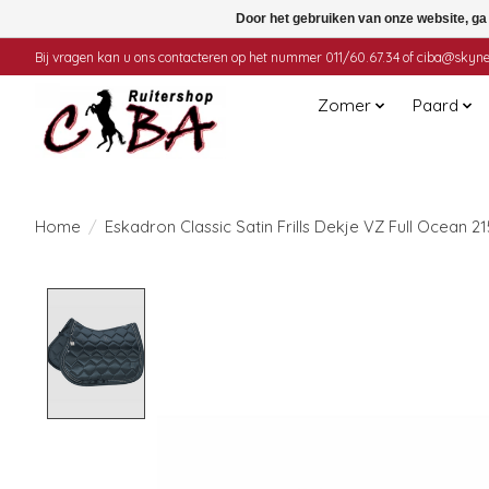
Door het gebruiken van onze website, ga
Bij vragen kan u ons contacteren op het nummer 011/60.67.34 of
ciba@skyne
Zomer
Paard
Home
/
Eskadron Classic Satin Frills Dekje VZ Full Ocean 2
Product image slideshow Items