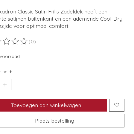
adron Classic Satin Frills Zadeldek heeft een
nte satijnen buitenkant en een ademende Cool-Dry
zijde voor optimaal comfort.
(0)
ordeling van dit product is
0
van de 5
voorraad
lheid:
Toevoegen aan winkelwagen
Plaats bestelling