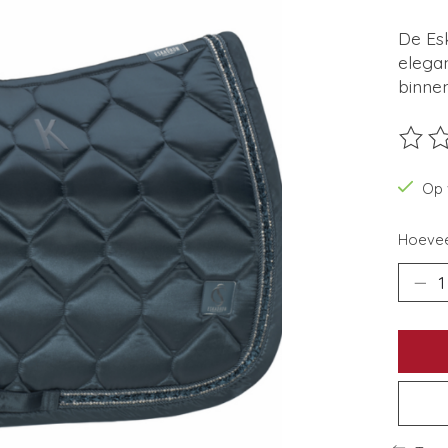
De Esk
elega
binnen
De beo
Op 
Hoevee