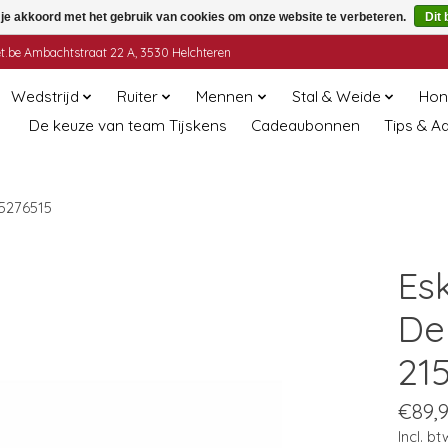
 je akkoord met het gebruik van cookies om onze website te verbeteren.
Dit 
t.be
Ambachtstraat 22 A, 3530 Helchteren
Wedstrijd
Ruiter
Mennen
Stal & Weide
Hon
De keuze van team Tijskens
Cadeaubonnen
Tips & A
15276515
Esk
De
21
€89,
Incl. bt