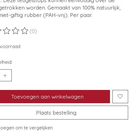
getrokken worden. Gemaakt van 100% natuurlijk,
, niet-giftig rubber (PAH-vrij). Per paar.
(0)
ordeling van dit product is
0
van de 5
voorraad
lheid:
Toevoegen aan winkelwagen
Plaats bestelling
oegen om te vergelijken