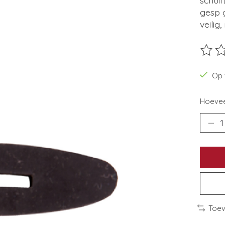
gesp 
veilig
De beo
Op 
Hoevee
Toev