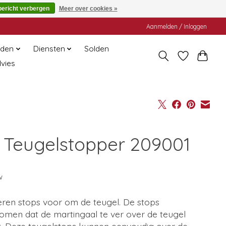
bericht verbergen
Meer over cookies »
Aanmelden / Inloggen
den
Diensten
Solden
dvies
 Teugelstopper 209001
w
ren stops voor om de teugel. De stops
omen dat de martingaal te ver over de teugel
ft. Deze teugelstops kunnen eenvoudig over de