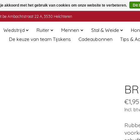
 je akkoord met het gebruik van cookies om onze website te verbeteren.
Dit 
t.be
Ambachtstraat 22 A, 3530 Helchteren
Wedstrijd
Ruiter
Mennen
Stal & Weide
Hon
De keuze van team Tijskens
Cadeaubonnen
Tips & A
BR
€1,95
Incl. bt
Rubbe
voork
schui