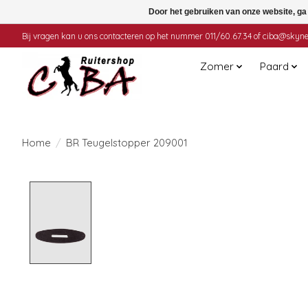
Door het gebruiken van onze website, ga
Bij vragen kan u ons contacteren op het nummer 011/60.67.34 of
ciba@skyne
Zomer
Paard
Home
/
BR Teugelstopper 209001
Product image slideshow Items