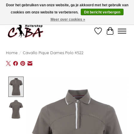
Door het gebruiken van onze website, ga je akkoord met het gebruik van
cookies om onze website te verbeteren.
Dit bericht verbergen
Bij vragen kan u ons contacteren op het nummer 011/60.67.34 of
ciba@skynet.be
Ambachtstraat 22 A, 3530 Helchteren
Meer over cookies »
Verlanglijst
Winkelwag
Home
/
Cavallo Pique Dames Polo 4522
Product image slideshow Items