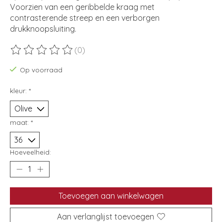
Voorzien van een geribbelde kraag met
contrasterende streep en een verborgen
drukknoopsluiting.
(0)
De beoordeling van dit product is
0
van de 5
Op voorraad
kleur:
*
maat:
*
Hoeveelheid:
Toevoegen aan winkelwagen
Aan verlanglijst toevoegen