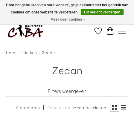
Door het gebruiken van onze website, ga je akkoord met het gebruik van
cookies om onze website te verbeteren.
Dit bericht verbergen
Bij vragen kan u ons contacteren op het nummer 011/60.67.34 of
ciba@skynet.be
Ambachtstraat 22 A, 3530 Helchteren
Meer over cookies »
Verlanglijst
Winkelwag
Home
/
Merken
/
Zedan
Zedan
Filters weergeven
0 producten
Sorteren op
Meest bekeken