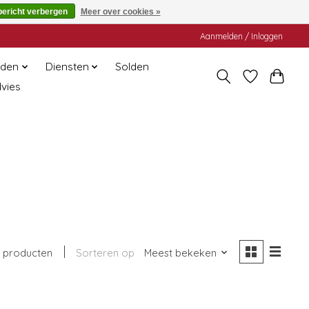
bericht verbergen
Meer over cookies »
Aanmelden / Inloggen
den
Diensten
Solden
dvies
 producten
Sorteren op
Meest bekeken