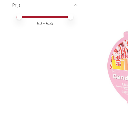
Prijs
Minimale prijswaarde
Price maximum value
€
0
- €
55