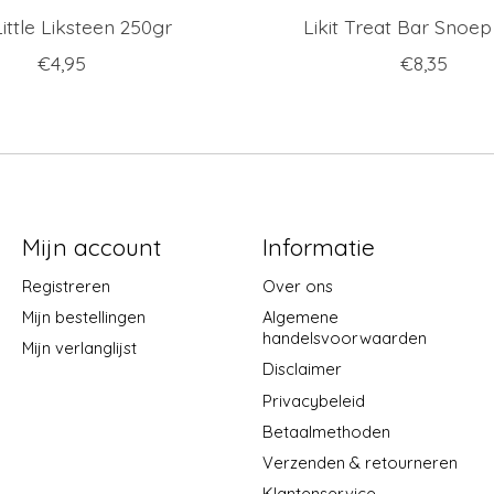
 Little Liksteen 250gr
Likit Treat Bar Snoe
€4,95
€8,35
Mijn account
Informatie
Registreren
Over ons
Mijn bestellingen
Algemene
handelsvoorwaarden
Mijn verlanglijst
Disclaimer
Privacybeleid
Betaalmethoden
Verzenden & retourneren
Klantenservice