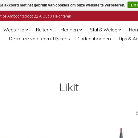
 je akkoord met het gebruik van cookies om onze website te verbeteren.
Dit 
t.be
Ambachtstraat 22 A, 3530 Helchteren
Wedstrijd
Ruiter
Mennen
Stal & Weide
Hon
De keuze van team Tijskens
Cadeaubonnen
Tips & A
Likit
6