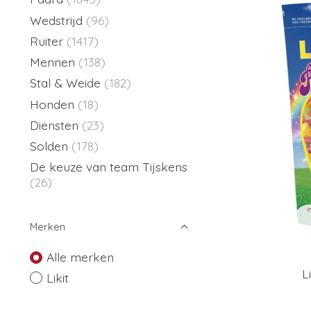
Wedstrijd
(96)
Ruiter
(1417)
Mennen
(138)
Stal & Weide
(182)
Honden
(18)
Diensten
(23)
Solden
(178)
De keuze van team Tijskens
(26)
Merken
Alle merken
L
Likit