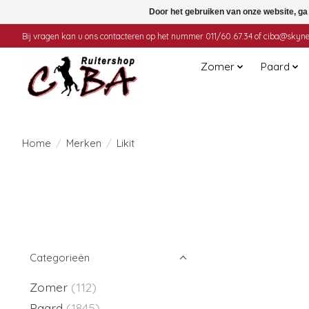
Door het gebruiken van onze website, ga
Bij vragen kan u ons contacteren op het nummer 011/60.67.34 of
ciba@skyne
Zomer
Paard
Home
/
Merken
/
Likit
Categorieën
Zomer
(112)
Paard
(1845)