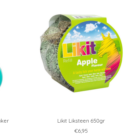
aker
Likit Liksteen 650gr
€6,95