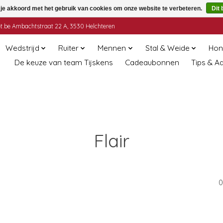
 je akkoord met het gebruik van cookies om onze website te verbeteren.
Dit 
t.be
Ambachtstraat 22 A, 3530 Helchteren
Wedstrijd
Ruiter
Mennen
Stal & Weide
Hon
De keuze van team Tijskens
Cadeaubonnen
Tips & A
Flair
0