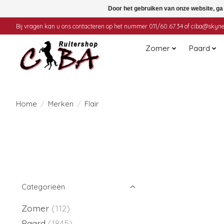
Door het gebruiken van onze website, ga
Bij vragen kan u ons contacteren op het nummer 011/60.67.34 of
ciba@skyne
Zomer
Paard
Home
/
Merken
/
Flair
Categorieën
Zomer
(112)
Paard
(1845)