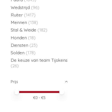
Wedstrijd
(96)
Ruiter
(1417)
Mennen
(138)
Stal & Weide
(182)
Honden
(18)
Diensten
(23)
Solden
(178)
De keuze van team Tijskens
(26)
Prijs
Minimale prijswaarde
Price maximum value
€
0
- €
5