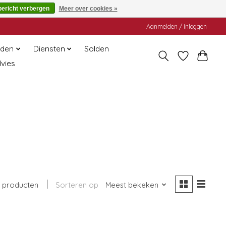
bericht verbergen
Meer over cookies »
Aanmelden / Inloggen
den
Diensten
Solden
dvies
 producten
Sorteren op
Meest bekeken