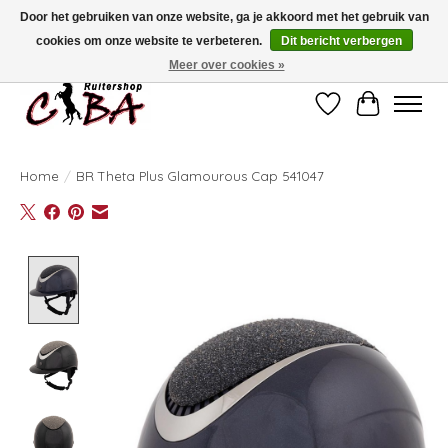
Door het gebruiken van onze website, ga je akkoord met het gebruik van
cookies om onze website te verbeteren.
Dit bericht verbergen
Bij vragen kan u ons contacteren op het nummer 011/60.67.34 of
ciba@skynet.be
Ambachtstraat 22 A, 3530 Helchteren
Meer over cookies »
Verlanglijst
Winkelwag
Home
/
BR Theta Plus Glamourous Cap 541047
Product image slideshow Items