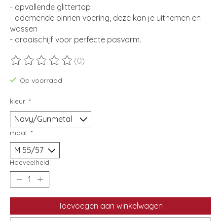
- opvallende glittertop
- ademende binnen voering, deze kan je uitnemen en
wassen
- draaischijf voor perfecte pasvorm.
(0)
De beoordeling van dit product is
0
van de 5
Op voorraad
kleur:
*
maat:
*
Hoeveelheid:
Toevoegen aan winkelwagen