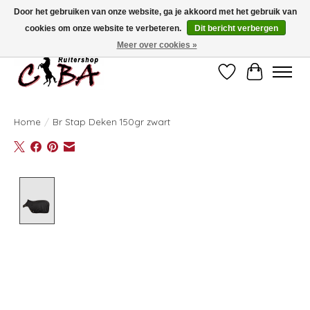
Door het gebruiken van onze website, ga je akkoord met het gebruik van
cookies om onze website te verbeteren.
Dit bericht verbergen
Bij vragen kan u ons contacteren op het nummer 011/60.67.34 of
ciba@skynet.be
Ambachtstraat 22 A, 3530 Helchteren
Meer over cookies »
Verlanglijst
Winkelwag
Home
/
Br Stap Deken 150gr zwart
Product image slideshow Items