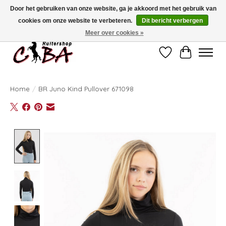
Door het gebruiken van onze website, ga je akkoord met het gebruik van
cookies om onze website te verbeteren.
Dit bericht verbergen
Bij vragen kan u ons contacteren op het nummer 011/60.67.34 of
ciba@skynet.be
Ambachtstraat 22 A, 3530 Helchteren
Meer over cookies »
Verlanglijst
Winkelwag
Home
/
BR Juno Kind Pullover 671098
Product image slideshow Items