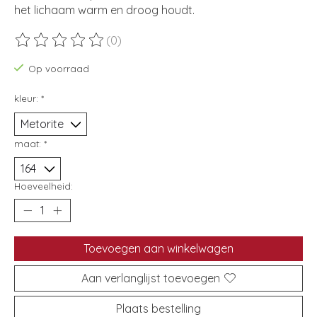
het lichaam warm en droog houdt.
(0)
De beoordeling van dit product is
0
van de 5
Op voorraad
kleur:
*
maat:
*
Hoeveelheid:
Toevoegen aan winkelwagen
Aan verlanglijst toevoegen
Plaats bestelling