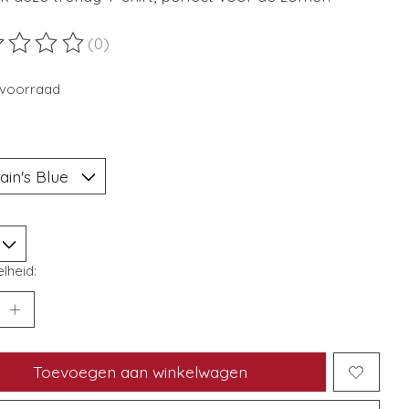
(0)
ordeling van dit product is
0
van de 5
voorraad
lheid:
Toevoegen aan winkelwagen