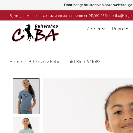
Door het gebruiken van onze website, ga
Bij vragen kan u ons contacteren op het nummer 011/60.67.34 of
ciba@skyne
Zomer
Paard
Home
/
BR Eevolv Ebbe 'T shirt Kind 671088
Product image slideshow Items