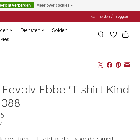
bericht verbergen
Meer over cookies »
Aanmelden / Inloggen
den
Diensten
Solden
dvies
Eevolv Ebbe 'T shirt Kind
1088
95
w
 deze trendy T-shirt, perfect voor de zomer!