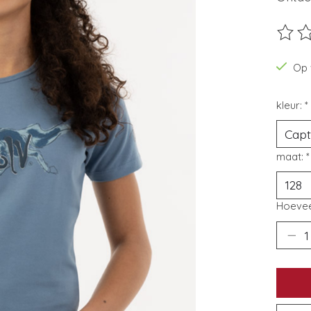
De beo
Op 
kleur:
*
maat:
*
Hoevee