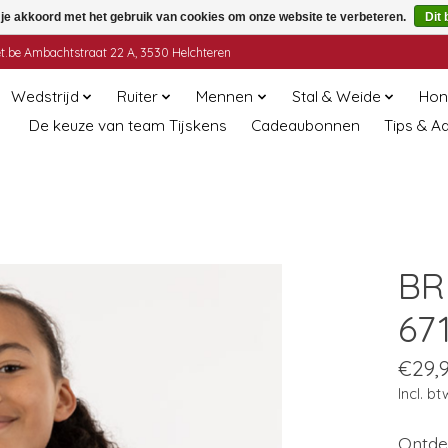
 je akkoord met het gebruik van cookies om onze website te verbeteren.
Dit 
t.be
Ambachtstraat 22 A, 3530 Helchteren
Wedstrijd
Ruiter
Mennen
Stal & Weide
Hon
De keuze van team Tijskens
Cadeaubonnen
Tips & A
BR 
67
€29,
Incl. bt
Ontdek