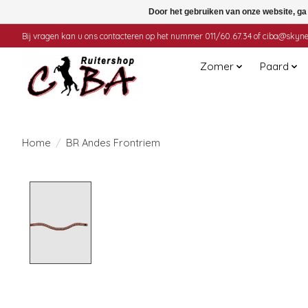
Door het gebruiken van onze website, ga
Bij vragen kan u ons contacteren op het nummer 011/60.67.34 of
ciba@skyne
Zomer
Paard
Home
/
BR Andes Frontriem
Product image slideshow Items