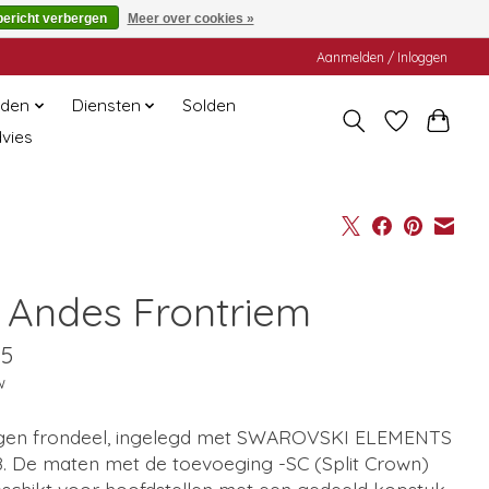
bericht verbergen
Meer over cookies »
Aanmelden / Inloggen
den
Diensten
Solden
dvies
 Andes Frontriem
95
w
en frondeel, ingelegd met SWAROVSKI ELEMENTS
8. De maten met de toevoeging -SC (Split Crown)
eschikt voor hoofdstellen met een gedeeld kopstuk.