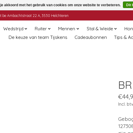
 je akkoord met het gebruik van cookies om onze website te verbeteren.
Dit 
t.be
Ambachtstraat 22 A, 3530 Helchteren
Wedstrijd
Ruiter
Mennen
Stal & Weide
Hon
De keuze van team Tijskens
Cadeaubonnen
Tips & A
BR
€44,
Incl. bt
Gebog
12730
zijn g