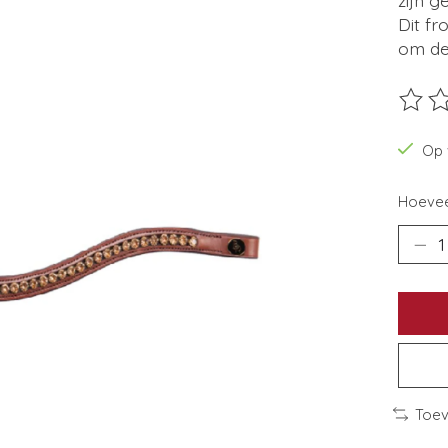
Dit fr
om de
De beo
Op 
Hoevee
Toev