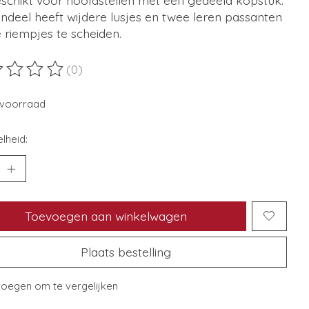
ondeel heeft wijdere lusjes en twee leren passanten
 riempjes te scheiden.
(0)
ordeling van dit product is
0
van de 5
voorraad
lheid:
Toevoegen aan winkelwagen
Plaats bestelling
oegen om te vergelijken