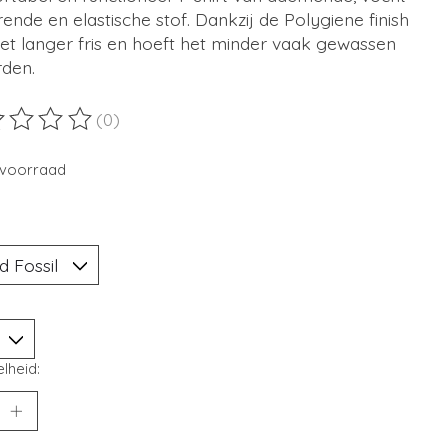
ende en elastische stof. Dankzij de Polygiene finish
 het langer fris en hoeft het minder vaak gewassen
rden.
(0)
ordeling van dit product is
0
van de 5
voorraad
lheid: