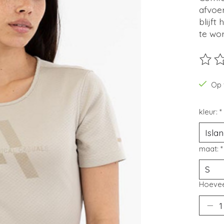
afvoer
blijft
te wo
De beo
Op 
kleur:
*
maat:
*
Hoevee