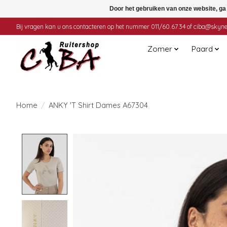
Door het gebruiken van onze website, ga
Bij vragen kan u ons contacteren op het nummer 011/60.67.34 of
ciba@skyne
Zomer
Paard
Home
/
ANKY 'T Shirt Dames A67304
Product image slideshow Items