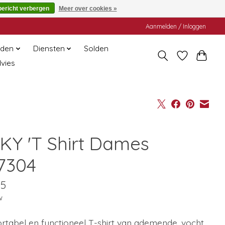
bericht verbergen
Meer over cookies »
Aanmelden / Inloggen
den
Diensten
Solden
dvies
KY 'T Shirt Dames
7304
95
w
rtabel en functioneel T-shirt van ademende, vocht