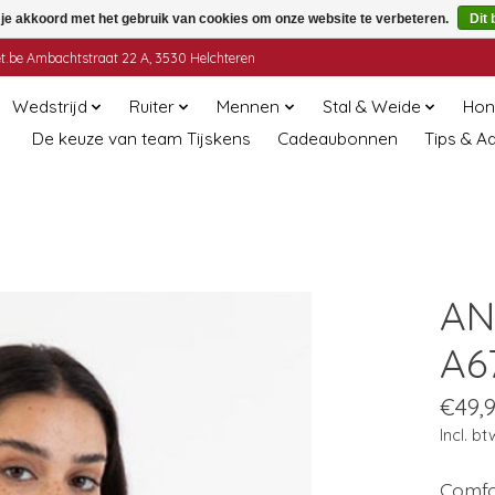
 je akkoord met het gebruik van cookies om onze website te verbeteren.
Dit 
t.be
Ambachtstraat 22 A, 3530 Helchteren
Wedstrijd
Ruiter
Mennen
Stal & Weide
Hon
De keuze van team Tijskens
Cadeaubonnen
Tips & A
AN
A6
€49,
Incl. bt
Comfo