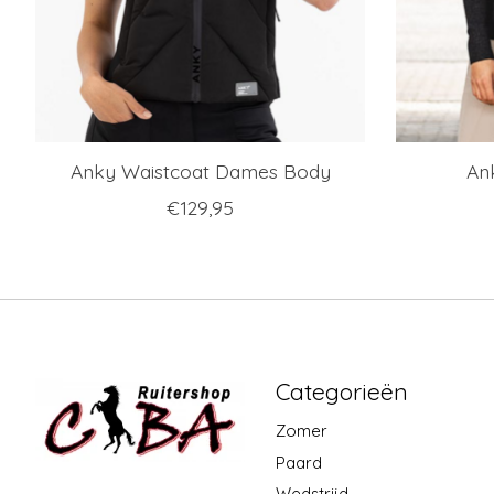
Anky Waistcoat Dames Body
An
€129,95
Categorieën
Zomer
Paard
Wedstrijd