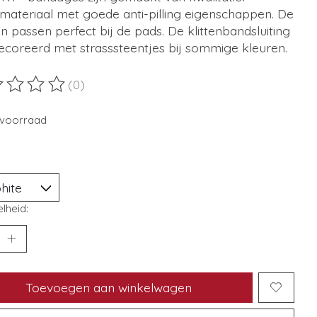
materiaal met goede anti-pilling eigenschappen. De
n passen perfect bij de pads. De klittenbandsluiting
ecoreerd met strasssteentjes bij sommige kleuren.
(0)
ordeling van dit product is
0
van de 5
voorraad
lheid:
Toevoegen aan winkelwagen