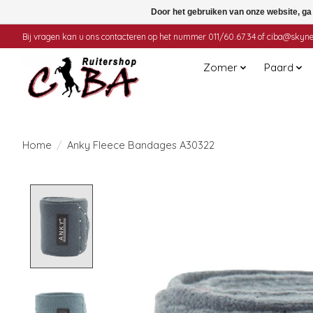
Door het gebruiken van onze website, ga
Bij vragen kan u ons contacteren op het nummer 011/60.67.34 of
ciba@skyne
Zomer
Paard
Home
/
Anky Fleece Bandages A30322
Product image slideshow Items