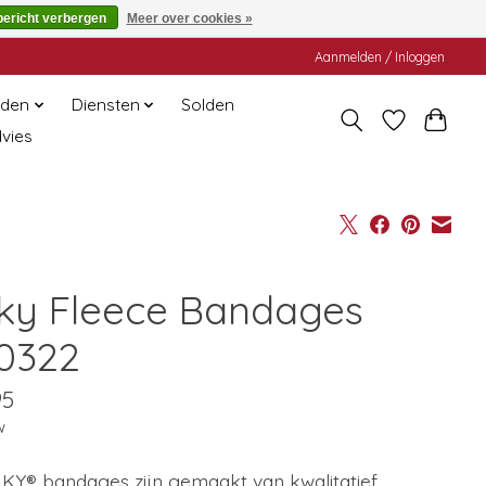
bericht verbergen
Meer over cookies »
Aanmelden / Inloggen
den
Diensten
Solden
dvies
ky Fleece Bandages
0322
95
w
KY® bandages zijn gemaakt van kwalitatief