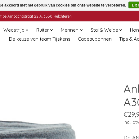
 je akkoord met het gebruik van cookies om onze website te verbeteren.
Dit 
t.be
Ambachtstraat 22 A, 3530 Helchteren
Wedstrijd
Ruiter
Mennen
Stal & Weide
Hon
De keuze van team Tijskens
Cadeaubonnen
Tips & A
An
A3
€29,
Incl. bt
De AN