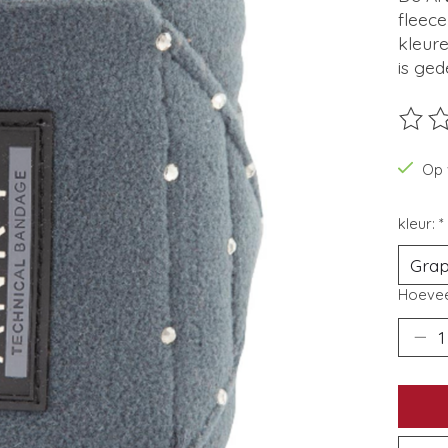
fleece
kleure
is ged
De beo
Op 
kleur:
*
Hoevee