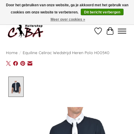
Door het gebruiken van onze website, ga je akkoord met het gebruik van
cookies om onze website te verbeteren.
Dit bericht verbergen
Bij vragen kan u ons contacteren op het nummer 011/60.67.34 of
ciba@skynet.be
Ambachtstraat 22 A, 3530 Helchteren
Meer over cookies »
Verlanglijst
Winkelwag
Home
/
Equiline Celirac Wedstrijd Heren Polo H00540
Product image slideshow Items