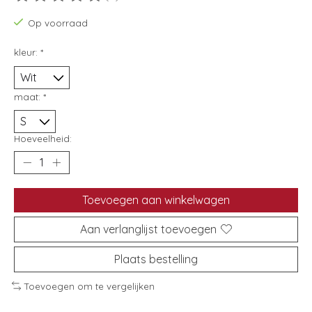
De beoordeling van dit product is
0
van de 5
Op voorraad
kleur:
*
maat:
*
Hoeveelheid:
Toevoegen aan winkelwagen
Aan verlanglijst toevoegen
Plaats bestelling
Toevoegen om te vergelijken