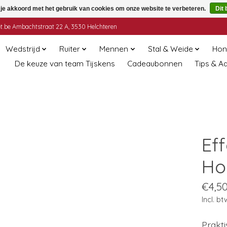
 je akkoord met het gebruik van cookies om onze website te verbeteren.
Dit 
t.be
Ambachtstraat 22 A, 3530 Helchteren
Wedstrijd
Ruiter
Mennen
Stal & Weide
Hon
De keuze van team Tijskens
Cadeaubonnen
Tips & A
Ef
Ho
€4,5
Incl. bt
Prakt