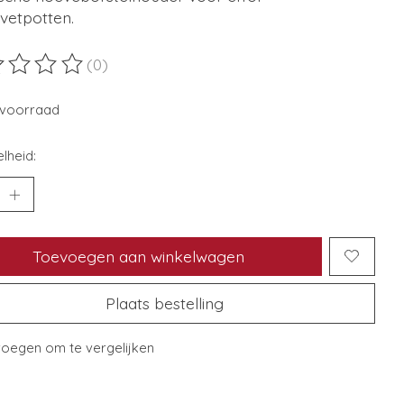
vetpotten.
(0)
ordeling van dit product is
0
van de 5
voorraad
lheid:
Toevoegen aan winkelwagen
Plaats bestelling
oegen om te vergelijken