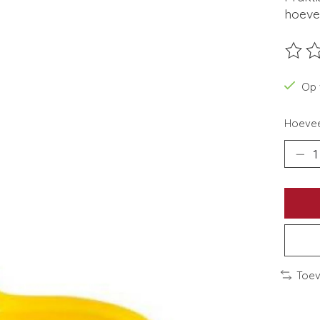
hoeve
De beo
Op 
Hoevee
Toev