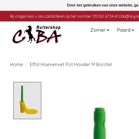
Door het gebruiken van onze website, ga
Bij vragen kan u ons contacteren op het nummer 011/60.67.34 of
ciba@skyne
Zomer
Paard
Home
/
Effol Hoevenvet Pot Houder M Borstel
Product image slideshow Items