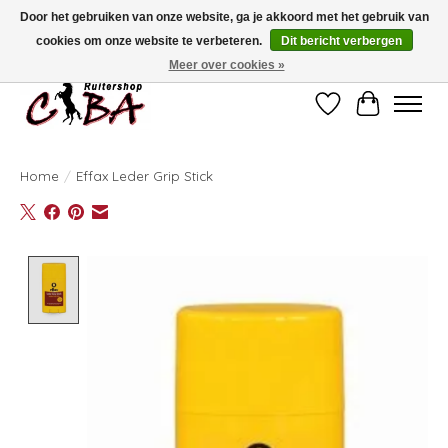
Door het gebruiken van onze website, ga je akkoord met het gebruik van
cookies om onze website te verbeteren.
Dit bericht verbergen
Bij vragen kan u ons contacteren op het nummer 011/60.67.34 of
ciba@skynet.be
Ambachtstraat 22 A, 3530 Helchteren
Meer over cookies »
Verlanglijst
Winkelwag
Home
/
Effax Leder Grip Stick
Product image slideshow Items