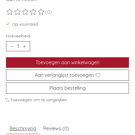
(0)
De beoordeling van dit product is
0
van de 5
Op voorraad
Hoeveelheid:
Toevoegen aan winkelwagen
Aan verlanglijst toevoegen
Plaats bestelling
Toevoegen om te vergelijken
Beschrijving
Reviews (0)