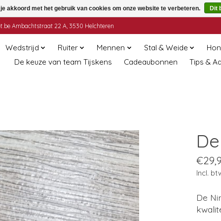
 je akkoord met het gebruik van cookies om onze website te verbeteren.
Dit 
t.be
Ambachtstraat 22 A, 3530 Helchteren
Wedstrijd
Ruiter
Mennen
Stal & Weide
Hon
De keuze van team Tijskens
Cadeaubonnen
Tips & A
De
€29,
Incl. bt
De Ni
kwalite