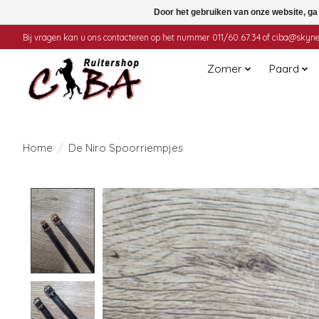
Door het gebruiken van onze website, ga
Bij vragen kan u ons contacteren op het nummer 011/60.67.34 of
ciba@skyne
Zomer
Paard
Home
/
De Niro Spoorriempjes
Product image slideshow Items