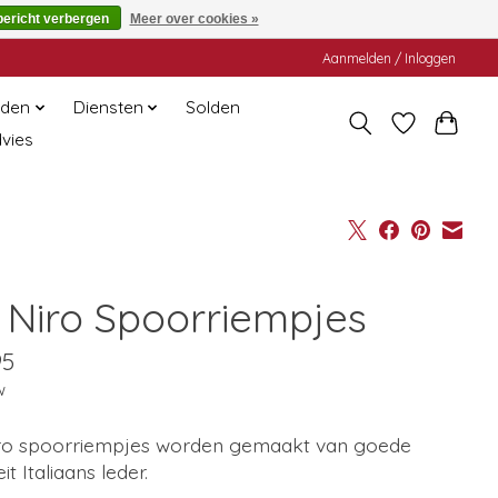
bericht verbergen
Meer over cookies »
Aanmelden / Inloggen
den
Diensten
Solden
dvies
 Niro Spoorriempjes
95
w
ro spoorriempjes worden gemaakt van goede
it Italiaans leder.