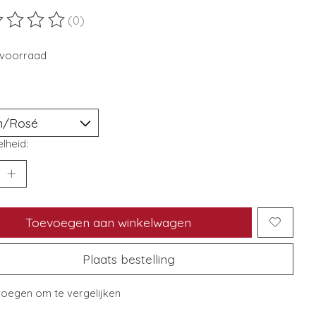
(0)
ordeling van dit product is
0
van de 5
voorraad
lheid:
Toevoegen aan winkelwagen
Plaats bestelling
oegen om te vergelijken