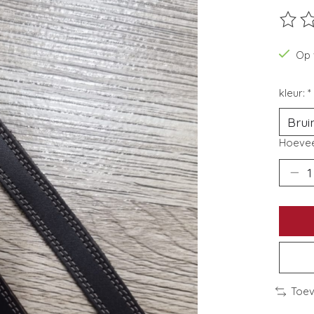
De beo
Op 
kleur:
*
Hoevee
Toev