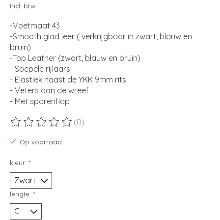
Incl. btw
-Voetmaat 43
-Smooth glad leer ( verkrijgbaar in zwart, blauw en
bruin)
-Top Leather (zwart, blauw en bruin)
- Soepele rijlaars
- Elastiek naast de YKK 9mm rits
- Veters aan de wreef
- Met sporenflap
(0)
De beoordeling van dit product is
0
van de 5
Op voorraad
kleur:
*
lengte:
*