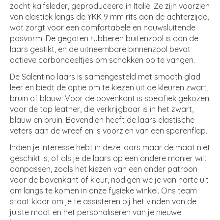
zacht kalfsleder, geproduceerd in Italië. Ze zijn voorzien
van elastiek langs de YKK 9 mm rits aan de achterzijde,
wat zorgt voor een comfortabele en nauwsluitende
pasvorm. De gegoten rubberen buitenzool is aan de
laars gestikt, en de uitneembare binnenzool bevat
actieve carbondeeltjes om schokken op te vangen.
De Salentino laars is samengesteld met smooth glad
leer en biedt de optie om te kiezen uit de kleuren zwart,
bruin of blauw. Voor de bovenkant is specifiek gekozen
voor de top leather, die verkrijgbaar is in het zwart,
blauw en bruin. Bovendien heeft de laars elastische
veters aan de wreef en is voorzien van een sporenflap.
Indien je interesse hebt in deze laars maar de maat niet
geschikt is, of als je de laars op een andere manier wilt
aanpassen, zoals het kiezen van een ander patroon
voor de bovenkant of kleur, nodigen we je van harte uit
om langs te komen in onze fysieke winkel. Ons team
staat klaar om je te assisteren bij het vinden van de
juiste maat en het personaliseren van je nieuwe