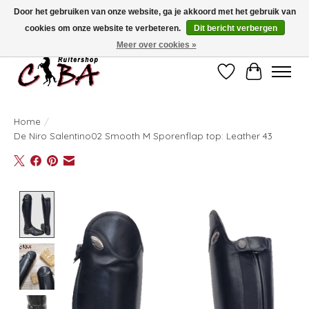
Door het gebruiken van onze website, ga je akkoord met het gebruik van
cookies om onze website te verbeteren.
Dit bericht verbergen
Bij vragen kan u ons contacteren op het nummer 011/60.67.34 of
ciba@skynet.be
Ambachtstraat 22 A, 3530 Helchteren
Meer over cookies »
Verlanglijst
Winkelwag
Home
/
De Niro Salentino02 Smooth M Sporenflap top: Leather 43
Product image slideshow Items