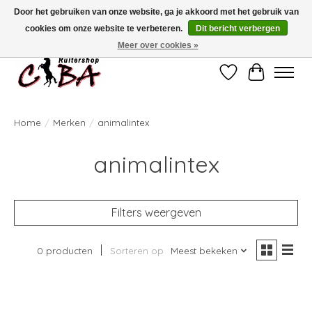
Door het gebruiken van onze website, ga je akkoord met het gebruik van
cookies om onze website te verbeteren.
Dit bericht verbergen
Bij vragen kan u ons contacteren op het nummer 011/60.67.34 of
ciba@skynet.be
Ambachtstraat 22 A, 3530 Helchteren
Meer over cookies »
Verlanglijst
Winkelwag
Home
/
Merken
/
animalintex
animalintex
Filters weergeven
0 producten
Sorteren op
Meest bekeken